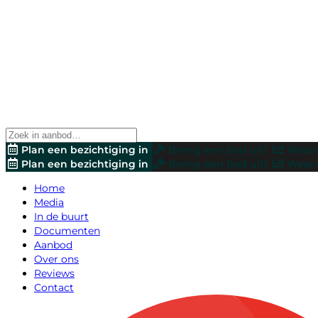
Plan een bezichtiging in
Breng een bod uit!
Waard
Plan een bezichtiging in
Breng een bod uit!
Waard
Home
Media
In de buurt
Documenten
Aanbod
Over ons
Reviews
Contact