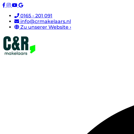
0165 - 201 091
info@crmakelaars.nl
Zu unserer Website ›