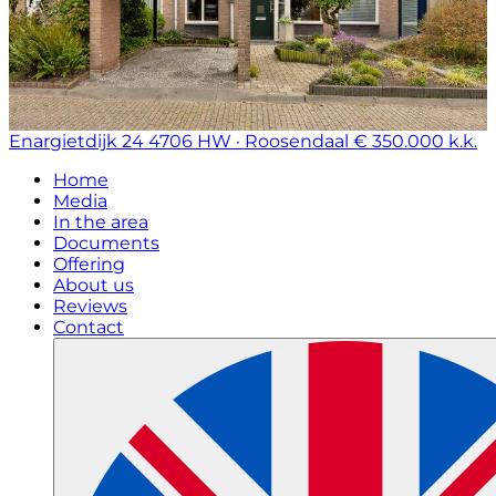
Enargietdijk 24
4706 HW · Roosendaal
€ 350.000 k.k.
Home
Media
In the area
Documents
Offering
About us
Reviews
Contact